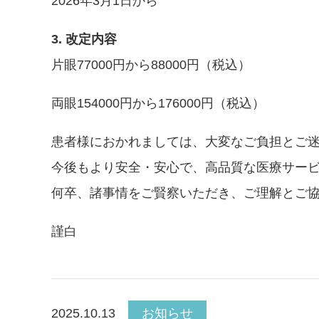
2026
年
3
月
1
日から
3.
改定内容
片眼
77000
円から
88000
円（税込）
両眼
154000
円から
176000
円（税込）
患者様におかれましては、
大変なご負担とご
今後もより安全・安心で、
高品質な医療サー
何卒、諸事情をご賢察いただき、
ご理解とご
謹白
2025.10.13
お知らせ