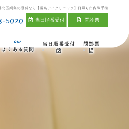
港北区綱島の眼科なら【綱島アイクリニック】日帰り白内障手術
8-5020
当日順番受付
問診票
Q&A
当日順番受付
問診票
よくある質問