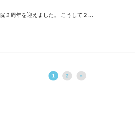
に開院２周年を迎えました。 こうして２…
1
2
»