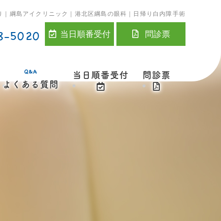
り｜綱島アイクリニック｜港北区綱島の眼科｜日帰り白内障手術
8-5020
当日順番受付
問診票
Q&A
当日順番受付
問診票
よくある質問